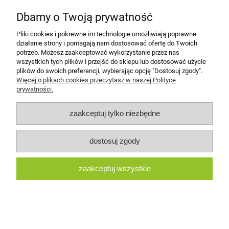
Kategorie
Dbamy o Twoją prywatność
Pliki cookies i pokrewne im technologie umożliwiają poprawne
pokaż pełną wersję strony
działanie strony i pomagają nam dostosować ofertę do Twoich
potrzeb. Możesz zaakceptować wykorzystanie przez nas
Sklep internetowy Shoper.pl
wszystkich tych plików i przejść do sklepu lub dostosować użycie
plików do swoich preferencji, wybierając opcję "Dostosuj zgody".
Więcej o plikach cookies przeczytasz w naszej Polityce
prywatności.
zaakceptuj tylko niezbędne
dostosuj zgody
zaakceptuj wszystkie