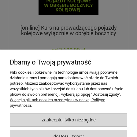
[on-line] Kurs na prowadzącego pojazdy
kolejowe wyłącznie w obrębie bocznicy
kolejowej
3 100,00 zł
zawiera 23% VAT, bez kosztów dostawy
Dbamy o Twoją prywatność
powiadom o dostępności
Pliki cookies i pokrewne im technologie umożliwiają poprawne
działanie strony i pomagają nam dostosować ofertę do Twoich
potrzeb. Możesz zaakceptować wykorzystanie przez nas
wszystkich tych plików i przejść do sklepu lub dostosować użycie
plików do swoich preferencji, wybierając opcję "Dostosuj zgody".
Zobacz także
Więcej o plikach cookies przeczytasz w naszej Polityce
prywatności.
Moje konto
zaakceptuj tylko niezbędne
Płatności i dostawa
dostosuj zgody