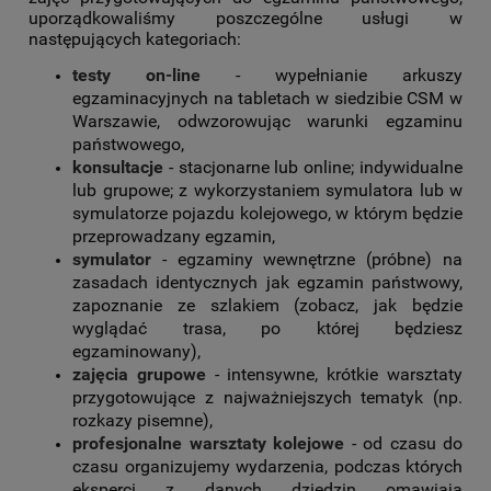
uporządkowaliśmy poszczególne usługi w
następujących kategoriach:
testy on-line
- wypełnianie arkuszy
egzaminacyjnych na tabletach w siedzibie CSM w
Warszawie, odwzorowując warunki egzaminu
państwowego,
konsultacje
- stacjonarne lub online; indywidualne
lub grupowe; z wykorzystaniem symulatora lub w
symulatorze pojazdu kolejowego, w którym będzie
przeprowadzany egzamin,
symulator
- egzaminy wewnętrzne (próbne) na
zasadach identycznych jak egzamin państwowy,
zapoznanie ze szlakiem (zobacz, jak będzie
wyglądać trasa, po której będziesz
egzaminowany),
zajęcia grupowe
- intensywne, krótkie warsztaty
przygotowujące z najważniejszych tematyk (np.
rozkazy pisemne),
profesjonalne warsztaty kolejowe
- od czasu do
czasu organizujemy wydarzenia, podczas których
eksperci z danych dziedzin omawiają