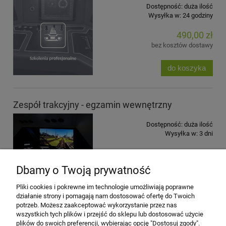
Dostępność:
duża ilość
Wysyłka w:
24 godziny
490,00 zł
bez kosztów dostawy
do koszyka
Zespół trakcyjny - egzamin wewnętrzny
Dostępność:
duża ilość
Wysyłka w:
3 dni
350,00 zł
zawiera 23% VAT, bez kosztów
Dbamy o Twoją prywatność
dostawy
Pliki cookies i pokrewne im technologie umożliwiają poprawne
do koszyka
działanie strony i pomagają nam dostosować ofertę do Twoich
potrzeb. Możesz zaakceptować wykorzystanie przez nas
wszystkich tych plików i przejść do sklepu lub dostosować użycie
plików do swoich preferencji, wybierając opcję "Dostosuj zgody".