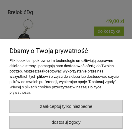
Brelok 6Dg
49,00 zł
do koszyka
Dbamy o Twoją prywatność
Pliki cookies i pokrewne im technologie umożliwiają poprawne
działanie strony i pomagają nam dostosować ofertę do Twoich
potrzeb. Możesz zaakceptować wykorzystanie przez nas
wszystkich tych plików i przejść do sklepu lub dostosować użycie
plików do swoich preferencji, wybierając opcję "Dostosuj zgody".
Zobacz także
Więcej o plikach cookies przeczytasz w naszej Polityce
prywatności.
Moje konto
zaakceptuj tylko niezbędne
Płatności i dostawa
dostosuj zgody
Informacje